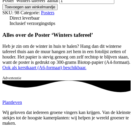
Poster 'Winters tafereel' aantal
Toevoegen aan winkelmandje
SKU: 98
Categorie:
Posters
Direct leverbaar
Inclusief verzorgingstips
Alles over de Poster ‘Winters tafereel’
Heb je zin om de winter in huis te halen? Hang dan dit winterse
tafereel thuis aan de muur hangen zet hem in een fotolijst zetten of
houder. Het papier is stevig genoeg om zelf rechtop te blijven staan,
want de poster is gedrukt op 300-grams Biotop-papier (A4-formaat).
Ook als kerstkaart (A6-formaat) beschikbaar.
Advertentie
Plant
leven
Wij geloven dat iedereen groene vingers kan krijgen. Van de kleinste
stekjes tot de hoogste kamerplanten: wij helpen je wereld groener te
maken.