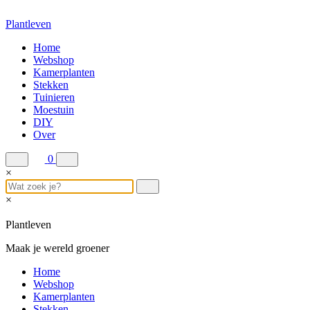
Plant
leven
Home
Webshop
Kamerplanten
Stekken
Tuinieren
Moestuin
DIY
Over
0
×
×
Plant
leven
Maak je wereld groener
Home
Webshop
Kamerplanten
Stekken